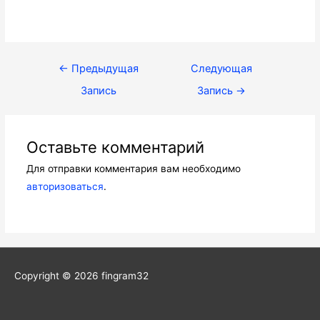
Навигация
←
Предыдущая
Следующая
по
Запись
Запись
→
записям
Оставьте комментарий
Для отправки комментария вам необходимо
авторизоваться
.
Copyright © 2026
fingram32