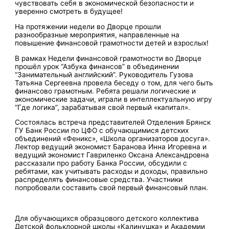
чувствовать себя в экономической безопасности и
уверенно смотреть в будущее!
На протяжении недели во Дворце прошли
разнообразные мероприятия, направленные на
повышение финансовой грамотности детей и взрослых!
В рамках Недели финансовой грамотности во Дворце
прошёл урок “Азбука финансов” в объединении
“Занимательный английский”. Руководитель Гузова
Татьяна Сергеевна провела беседу о том, для чего быть
финансово грамотным. Ребята решали логические и
экономические задачи, играли в интеллектуальную игру
“Где логика”, зарабатывая свой первый «капитал».
Состоялась встреча представителей Отделения Брянск
ГУ Банк России по ЦФО с обучающимися детских
объединений «Феникс», «Школа организаторов досуга».
Лектор ведущий экономист Баранова Инна Игоревна и
ведущий экономист Гавриленко Оксана Александровна
рассказали про работу Банка России, обсудили с
ребятами, как учитывать расходы и доходы, правильно
распределять финансовые средства. Участники
попробовали составить свой первый финансовый план.
Для обучающихся образцового детского коллектива
Детской фольклорной школы «Калинушка» и Академии