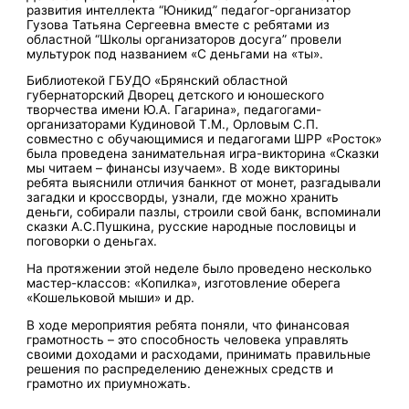
развития интеллекта “Юникид” педагог-организатор
Гузова Татьяна Сергеевна вместе с ребятами из
областной “Школы организаторов досуга” провели
мультурок под названием «С деньгами на «ты».
Библиотекой ГБУДО «Брянский областной
губернаторский Дворец детского и юношеского
творчества имени Ю.А. Гагарина», педагогами-
организаторами Кудиновой Т.М., Орловым С.П.
совместно с обучающимися и педагогами ШРР «Росток»
была проведена занимательная игра-викторина «Сказки
мы читаем – финансы изучаем». В ходе викторины
ребята выяснили отличия банкнот от монет, разгадывали
загадки и кроссворды, узнали, где можно хранить
деньги, собирали пазлы, строили свой банк, вспоминали
сказки А.С.Пушкина, русские народные пословицы и
поговорки о деньгах.
На протяжении этой неделе было проведено несколько
мастер-классов: «Копилка», изготовление оберега
«Кошельковой мыши» и др.
В ходе мероприятия ребята поняли, что финансовая
грамотность – это способность человека управлять
своими доходами и расходами, принимать правильные
решения по распределению денежных средств и
грамотно их приумножать.