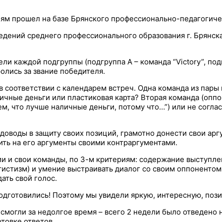
оям прошел на базе Брянского профессионально-педагогиче
аведений среднего профессионального образования г. Брянск
ли каждой подгруппы (подгруппа А – команда “Victory”, под
олись за звание победителя.
в соответствии с календарем встреч. Одна команда из пары 
ичные деньги или пластиковая карта? Вторая команда (оппо
ем, что лучше наличные деньги, потому что…”) или не соглас
доводы в защиту своих позиций, грамотно донести свои арг
тить на его аргументы своими контраргументами.
и и свои команды, по 3-м критериям: содержание выступле
тистизм) и умение выстраивать диалог со своим оппонентом
ать свой голос.
подготовились! Поэтому мы увидели яркую, интересную, пози
могли за недолгое время – всего 2 недели было отведено на
товке ответов.