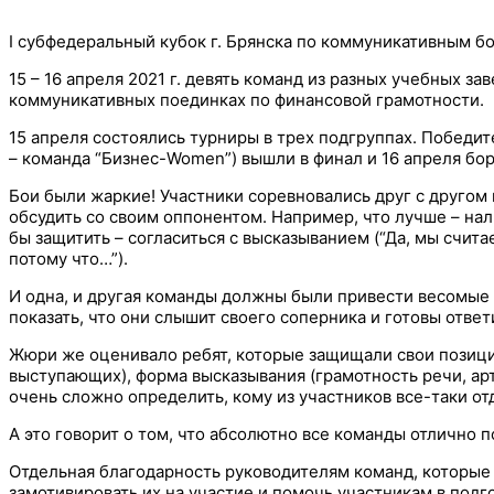
I субфедеральный кубок г. Брянска по коммуникативным б
15 – 16 апреля 2021 г. девять команд из разных учебных з
коммуникативных поединках по финансовой грамотности.
15 апреля состоялись турниры в трех подгруппах. Победите
– команда “Бизнес-Women”) вышли в финал и 16 апреля бор
Бои были жаркие! Участники соревновались друг с другом 
обсудить со своим оппонентом. Например, что лучше – нал
бы защитить – согласиться с высказыванием (“Да, мы счита
потому что…”).
И одна, и другая команды должны были привести весомые 
показать, что они слышит своего соперника и готовы отве
Жюри же оценивало ребят, которые защищали свои позици
выступающих), форма высказывания (грамотность речи, ар
очень сложно определить, кому из участников все-таки отд
А это говорит о том, что абсолютно все команды отлично 
Отдельная благодарность руководителям команд, которые с
замотивировать их на участие и помочь участникам в подго