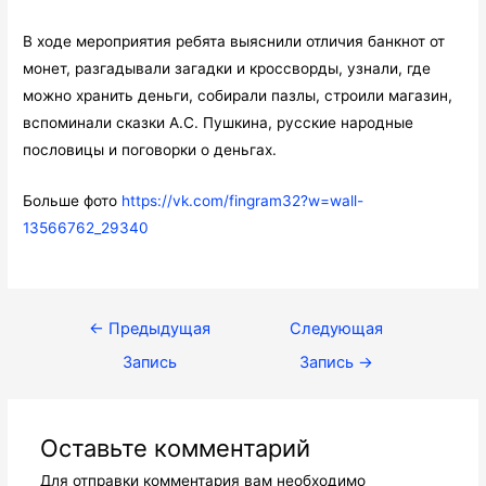
В ходе мероприятия ребята выяснили отличия банкнот от
монет, разгадывали загадки и кроссворды, узнали, где
можно хранить деньги, собирали пазлы, строили магазин,
вспоминали сказки А.С. Пушкина, русские народные
пословицы и поговорки о деньгах.
Больше фото
https://vk.com/fingram32?w=wall-
13566762_29340
Навигация
←
Предыдущая
Следующая
по
Запись
Запись
→
записям
Оставьте комментарий
Для отправки комментария вам необходимо