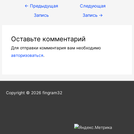
Навигация
←
Предыдущая
Следующая
по
Запись
Запись
→
записям
Оставьте комментарий
Для отправки комментария вам необходимо
авторизоваться
.
Copyright © 2026
fingram32