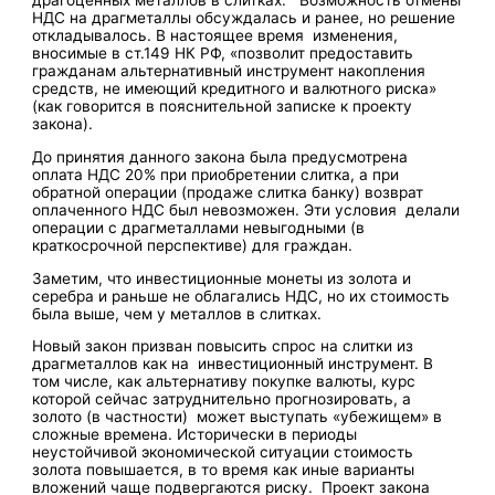
драгоценных металлов в слитках. Возможность отмены
НДС на драгметаллы обсуждалась и ранее, но решение
откладывалось. В настоящее время изменения,
вносимые в ст.149 НК РФ, «позволит предоставить
гражданам альтернативный инструмент накопления
средств, не имеющий кредитного и валютного риска»
(как говорится в пояснительной записке к проекту
закона).
До принятия данного закона была предусмотрена
оплата НДС 20% при приобретении слитка, а при
обратной операции (продаже слитка банку) возврат
оплаченного НДС был невозможен. Эти условия делали
операции с драгметаллами невыгодными (в
краткосрочной перспективе) для граждан.
Заметим, что инвестиционные монеты из золота и
серебра и раньше не облагались НДС, но их стоимость
была выше, чем у металлов в слитках.
Новый закон призван повысить спрос на слитки из
драгметаллов как на инвестиционный инструмент. В
том числе, как альтернативу покупке валюты, курс
которой сейчас затруднительно прогнозировать, а
золото (в частности) может выступать «убежищем» в
сложные времена. Исторически в периоды
неустойчивой экономической ситуации стоимость
золота повышается, в то время как иные варианты
вложений чаще подвергаются риску. Проект закона