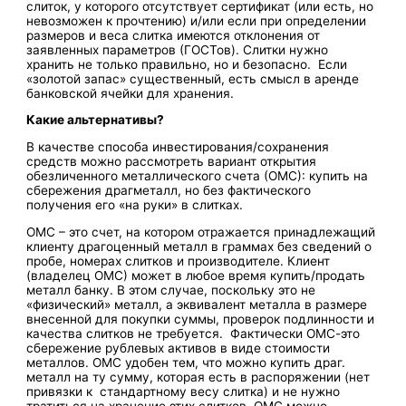
слиток, у которого отсутствует сертификат (или есть, но
невозможен к прочтению) и/или если при определении
размеров и веса слитка имеются отклонения от
заявленных параметров (ГОСТов). Слитки нужно
хранить не только правильно, но и безопасно. Если
«золотой запас» существенный, есть смысл в аренде
банковской ячейки для хранения.
Какие альтернативы?
В качестве способа инвестирования/сохранения
средств можно рассмотреть вариант открытия
обезличенного металлического счета (ОМС): купить на
сбережения драгметалл, но без фактического
получения его «на руки» в слитках.
ОМС – это счет, на котором отражается принадлежащий
клиенту драгоценный металл в граммах без сведений о
пробе, номерах слитков и производителе. Клиент
(владелец ОМС) может в любое время купить/продать
металл банку. В этом случае, поскольку это не
«физический» металл, а эквивалент металла в размере
внесенной для покупки суммы, проверок подлинности и
качества слитков не требуется. Фактически ОМС-это
сбережение рублевых активов в виде стоимости
металлов. ОМС удобен тем, что можно купить драг.
металл на ту сумму, которая есть в распоряжении (нет
привязки к стандартному весу слитка) и не нужно
тратиться на хранение этих слитков. ОМС можно