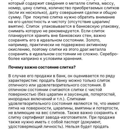
который содержит сведения о металле слитка, массу,
номер, цену слитка, количество приобретаемых слитков
(если их несколько), дату совершения сделки и общую
сумму. При покупке слитка нужно обратить внимание
на его целостность и чистоту (отсутствие царапин/
вмятин). Слиток упаковывается в банковскую упаковку,
снимать которую не рекомендуется. Если слиток
планируется хранить вне банковских стен, важно
сохранять его в идеальном состоянии. Золото,
например, практически не подвержено активному
окислению, поэтому слитки из этого драг.металла
сохранить в идеальном состоянии не сложно. Серебро-
более капризно к условиям хранения.
Почему важно состояние слитка?
В случае его продажи в банк, он оценивается по ряду
характеристик: продать банку можно только слиток
отличного или удовлетворительного состояния. В
отличном состоянии считаются слитки с чистой
поверхностью (без царапин и заусенцев, потертостей,
инородных включений и т.п.). Слитками
удовлетворительного состояния являются те, что имеют
пятна на поверхности, царапины, вмятины и потертости,
не влияющие на вес слитков. Также важно сохранять к
слитку сертификат завода-изготовителя. При продаже
также нужно иметь с собой паспорт (документ,
удостоверяющий личность). Нельзя будет продать