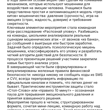
В ходе занятия особый акцент был сделан на понимании
механизмов, которые используют мошенники для
воздействия на эмоции человека. Учащимся была
представлена простая и запоминающаяся модель «трех
китов» мошенничества: давление (срочность), игра на
эмоциях (страх, жадность, доверие) и требование
секретности.
Ключевым элементом мероприятия стала командная
игра-расследование «Распознай уловку». Разбившись
на команды, школьники анализировали реальные
сценарии мошеннических атак – от звонков «из банка»,
до сообщений о выигрыше или быстром заработке.
Задачей было определить психологическую мишень
мошенника, классифицировать его уловку и разработать
четкий алгоритм действий для безопасности. В
процессе презентации решений участники закрепили
навык быстрого анализа угроз.
В завершающей части были сформулированы и
визуализированы железные правила финансовой
безопасности: никогда никому не сообщать коды из SMS
и CVV, всегда перепроверять информацию по
официальным каналам и помнить, что легких денег не
бывает. Практическим инструментом защиты стало
«Стоп-Слово» или «правило 10 минут» – осознанная
пауза для прерывания эмоционального давления и
принятия взвешенного решения.
Мероприятие прошло в четком, структурированном
формате, сочетая мини-лекцию, командную работу над