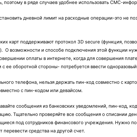
ь, поэтому в ряде случаев удобнее использовать СМС-инфо
становить дневной лимит на расходные операции-это не по
ких карт поддерживают протокол 3D secure (функция, поз
. О возможности и способе подключения этой функции нуж
совершении оплаты в интернете, когда для совершения плат
и с ее оборотной стороны- потребуется ввести одноразовый 
ильного телефона, нельзя держать пин-код совместно с карт
совместно с пин-кодом или девайсом.
давайте сообщения из банковских уведомлений, пин-код, ко
цию. Тщательно проверяйте все сообщения о списании дене
щиеся под сотрудников финансового учреждения. Нужно пом
т перевести средства на другой счет.