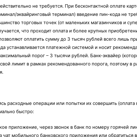
действительно не требуется. При бесконтактной оплате карт
минал/эквайринговый терминал) введение пин-кода не тре
шинство торговых точек (от маленьких магазинчиков и суп
учается, что проходит оплата и более крупных приобретен
позволяют оплатить сумму до 3 тысяч рублей всего лишь пр
ода устанавливается платежной системой и носит рекоменда
аксимальный порог – 3 тысячи рублей. Банк-эквайер (кото
 свой лимит в рамках рекомендованного порога, поэтому в 
я.
ись расходные операции или попытки их совершить (оплата 
мально быстро:
ское приложение, через звонок в банк по номеру горячей л
з чат мобильного банковского приложения или обратиться в