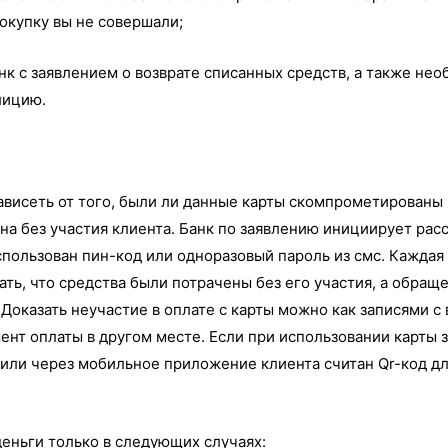
покупку вы не совершали;
анк с заявлением о возврате списанных средств, а также не
олицию.
ависеть от того, были ли данные карты скомпрометированы 
а без участия клиента. Банк по заявлению инициирует рас
спользован пин-код или одноразовый пароль из смс. Каждая
ть, что средства были потрачены без его участия, а обращ
 Доказать неучастие в оплате с карты можно как записями с
мент оплаты в другом месте. Если при использовании карт
 или через мобильное приложение клиента считан Qr-код дл
деньги только в следующих случаях: