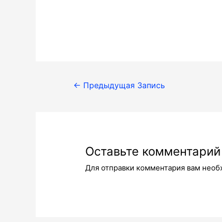
Навигация
←
Предыдущая Запись
по
записям
Оставьте комментарий
Для отправки комментария вам нео