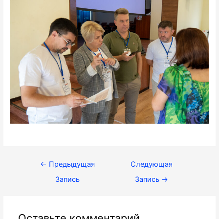
Навигация
←
Предыдущая
Следующая
по
Запись
Запись
→
записям
Оставьте комментарий