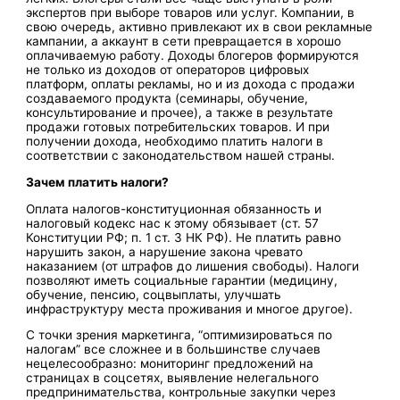
экспертов при выборе товаров или услуг. Компании, в
свою очередь, активно привлекают их в свои рекламные
кампании, а аккаунт в сети превращается в хорошо
оплачиваемую работу. Доходы блогеров формируются
не только из доходов от операторов цифровых
платформ, оплаты рекламы, но и из дохода с продажи
создаваемого продукта (семинары, обучение,
консультирование и прочее), а также в результате
продажи готовых потребительских товаров. И при
получении дохода, необходимо платить налоги в
соответствии с законодательством нашей страны.
Зачем платить налоги?
Оплата налогов-конституционная обязанность и
налоговый кодекс нас к этому обязывает (ст. 57
Конституции РФ; п. 1 ст. 3 НК РФ). Не платить равно
нарушить закон, а нарушение закона чревато
наказанием (от штрафов до лишения свободы). Налоги
позволяют иметь социальные гарантии (медицину,
обучение, пенсию, соцвыплаты, улучшать
инфраструктуру места проживания и многое другое).
С точки зрения маркетинга, “оптимизироваться по
налогам” все сложнее и в большинстве случаев
нецелесообразно: мониторинг предложений на
страницах в соцсетях, выявление нелегального
предпринимательства, контрольные закупки через