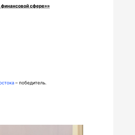
 финансовой сфере»»
остока
– победитель.