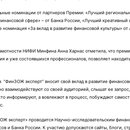
ьные номинации от партнеров Премии: «Лучший региональ
инансовой сфере» – от Банка России, «Лучший креативный 
же номинация «За вклад в развитие финансовой культуры» о
амотности НИФИ Минфина Анна Харнас отметила, что преми
ия и уже состоявшихся профессионалов, позволяет находит
 “ФинЗОЖ эксперт” вносит свой вклад в развитие финансов
о взаимодействуют со своей аудиторией, слышат ее запрос,
сто информируют, а вовлекают в процесс, побуждают самост
ас.
ОЖ эксперт» проводится Научно-исследовательским финан
в и Банка России. К участию допускаются сайты, блоги, ст