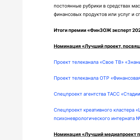
постоянные рубрики в средствах ма
финансовых продуктов или услуг и с
Итоги премии «ФинЗОЖ эксперт 202
Номинация «Лучший проект, посвя
Проект телеканала «Свое ТВ» «Знан
Проект телеканала ОТР «Финансовая
Спецпроект агентства ТАСС «Стади
Спецпроект креативного кластера «
психоневрологического интерната № 
Номинация «Лучший медиапроект п