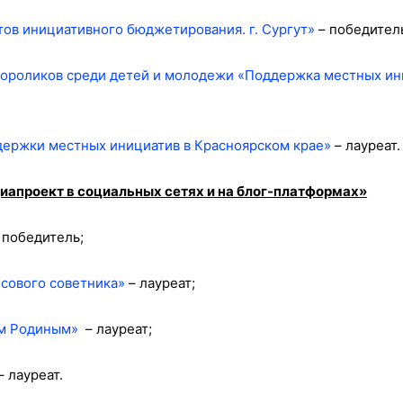
тов инициативного бюджетирования. г. Сургут»
– победител
еороликов среди детей и молодежи «Поддержка местных ин
ержки местных инициатив в Красноярском крае»
– лауреат.
апроект в социальных сетях и на блог-платформах»
 победитель;
нсового советника»
– лауреат;
ем Родиным»
– лауреат;
– лауреат.