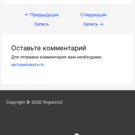
Навигация
←
Предыдущая
Следующая
по
Запись
Запись
→
записям
Оставьте комментарий
Для отправки комментария вам необходимо
авторизоваться
.
Copyright © 2026
fingram32