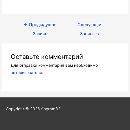
Навигация
←
Предыдущая
Следующая
по
Запись
Запись
→
записям
Оставьте комментарий
Для отправки комментария вам необходимо
авторизоваться
.
Copyright © 2026
fingram32