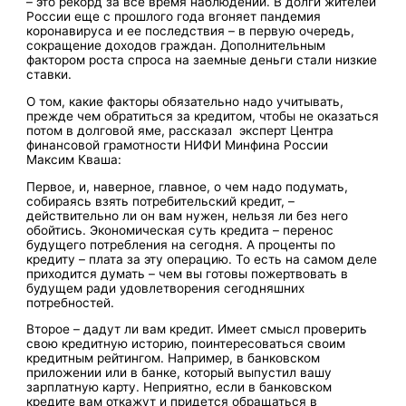
– это рекорд за все время наблюдений. В долги жителей
России еще с прошлого года вгоняет пандемия
коронавируса и ее последствия – в первую очередь,
сокращение доходов граждан. Дополнительным
фактором роста спроса на заемные деньги стали низкие
ставки.
О том, какие факторы обязательно надо учитывать,
прежде чем обратиться за кредитом, чтобы не оказаться
потом в долговой яме, рассказал эксперт Центра
финансовой грамотности НИФИ Минфина России
Максим Кваша:
Первое, и, наверное, главное, о чем надо подумать,
собираясь взять потребительский кредит, –
действительно ли он вам нужен, нельзя ли без него
обойтись. Экономическая суть кредита – перенос
будущего потребления на сегодня. А проценты по
кредиту – плата за эту операцию. То есть на самом деле
приходится думать – чем вы готовы пожертвовать в
будущем ради удовлетворения сегодняшних
потребностей.
Второе – дадут ли вам кредит. Имеет смысл проверить
свою кредитную историю, поинтересоваться своим
кредитным рейтингом. Например, в банковском
приложении или в банке, который выпустил вашу
зарплатную карту. Неприятно, если в банковском
кредите вам откажут и придется обращаться в