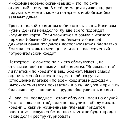
микрофинансовую организацию – это, по сути,
отчаянный поступок. В этой ситуации лучше еще раз
подумать – может, можно потерпеть и обойтись без
заемных денег.
Третье – какой кредит вы собираетесь взять. Если вам
нужны деньги ненадолго, лучше всего подойдет
кредитная карта. Если уложиться в рамки льготного
периода (обычно 50 дней, но бывает и больше),
деньгами банка получится воспользоваться бесплатно.
Если на несколько месяцев или лет – классический
потребительский кредит.
Четвертое – сможете ли вы его обслуживать, не
отказывая себе в самом необходимом. “Вписываются”
ли платежи по кредиту в ваш бюджет. Имеет смысл
оценить и свой показатель долговой нагрузки
(отношение платежей по всем кредитам к доходам).
Высоким считается показатель в 50%, но уже и при 30%
большинству становится трудно обслуживать кредиты.
И наконец, последнее – стоит обдумать план на случай
“что-то пошло не так”, если не получится обслуживать
кредит. С какими жизненными планами придется
расстаться, какую собственность можно будет продать,
какие долги реструктурировать.